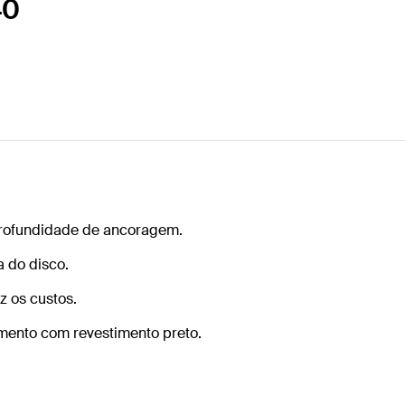
40
profundidade de ancoragem.
a do disco.
z os custos.
amento com revestimento preto.