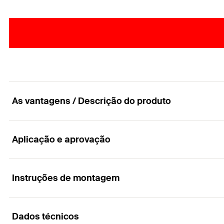
As vantagens / Descrição do produto
Aplicação e aprovação
O suporte de isolamento económico em plástico 
Vantagens
Instruções de montagem
Aplicações
A geometria optimizada da secção de expansão asse
Dados técnicos
Para fixar materiais de isolamento suaves e resistentes à pressão