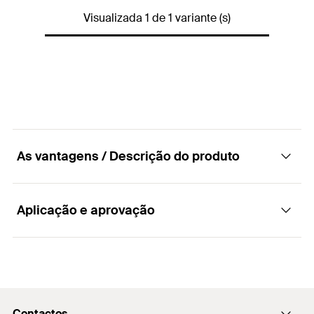
Visualizada 1 de 1 variante (s)
Quantidades
50
GTIN (EAN-Code)
4006209797174
As vantagens / Descrição do produto
Aplicação e aprovação
Vantagens
O design do cubo de montagem confere
Aplicações
versatilidade na hora de unir abraçadeiras ou
varões roscados.
Contactos