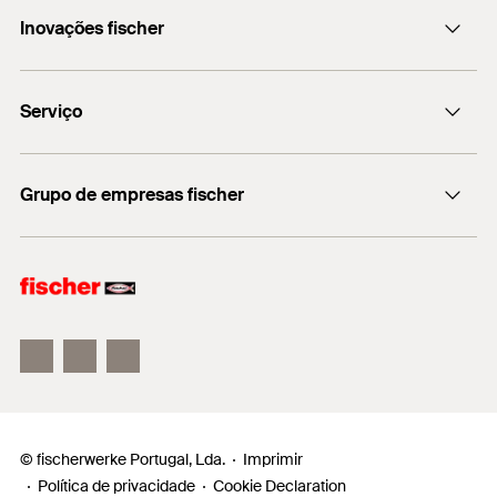
Inovações fischer
+351 218 954 180
fischer DUO-Line
Serviço
Encontre o distribuidor mais próximo
Grupo de empresas fischer
Informação
fischer consulting
fischertechnik
© fischerwerke Portugal, Lda.
Imprimir
Política de privacidade
Cookie Declaration