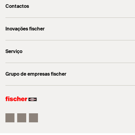
Contactos
fischerportugal.info@fischer.pt
Inovações fischer
+351 218 954 180
fischer DUO-Line
Serviço
Encontre o distribuidor mais próximo
Grupo de empresas fischer
Informação
fischer consulting
fischertechnik