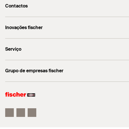
Contactos
fischerportugal.info@fischer.pt
Inovações fischer
+351 218 954 180
fischer DUO-Line
Serviço
Encontre o distribuidor mais próximo
Grupo de empresas fischer
Informação
fischer consulting
fischertechnik