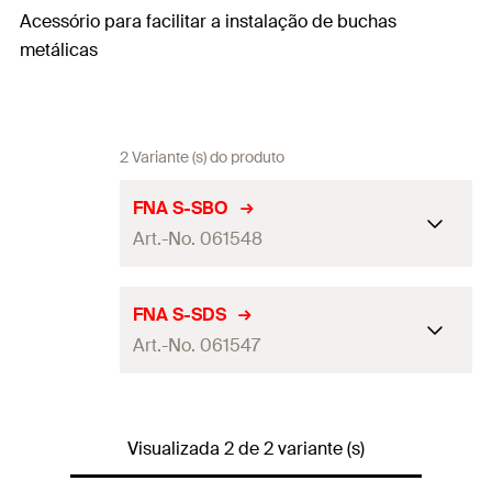
Acessório para facilitar a instalação de buchas
metálicas
2 Variante (s) do produto
FNA S-SBO
Art.-No. 061548
Quantidades
1
FNA S-SDS
Art.-No. 061547
GTIN (EAN-Code)
4006209615485
Quantidades
1
Visualizada 2 de 2 variante (s)
GTIN (EAN-Code)
4006209615478