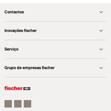
Diâmetro do orifício de
10
Suportes de cabos
perfuração
(
)
tais como pernos, porcas e parafusos, ganchos e
Instale a bucha metálica através da peça num
d
0
Contactos
olhais
processo de instalação de encaixe.
Portões
Largura através de porca
13
Elevadas cargas de cisalhamento
Aplique o torque recomendado.
Fachadas
fischerportugal.info@fischer.pt
Embalagens
Blister
Inovações fischer
Removível
+351 218 954 180
Fixações temporárias ou estruturais
Quantidades
2
fischer DUO-Line
Serviço
A bucha metálica FSL da fischer é uma bucha com
GTIN (EAN-Code)
8413159984503
rosca interna fabricada em aço zincado. Graças à sua
Materiais de construção
Encontre o distribuidor mais próximo
elevada resistência às cargas de cisalhamento, a FSL
Grupo de empresas fischer
é ideal para a ancoragem de cargas estruturais e
Informação
Indicada para:
temporárias em betão não fissurado. A variante com
fischer consulting
uma união roscada pode ser utilizada para diferentes
Betão ≧ C12/15
fischertechnik
tipos de cabeça, tais como pernos, porcas, ganchos e
Poderá encontrar informações, em pormenor, sobre os
olhais. A bucha metálica é instalada de forma rápida
materiais de construção nos documentos técnicos.
numa instalação de encaixe. Durante a instalação, o
cone é puxado para dentro da bucha de expansão e