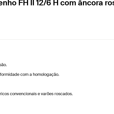
nho FH II 12/6 H com âncora ro
são.
onformidade com a homologação.
ricos convencionais e varões roscados.