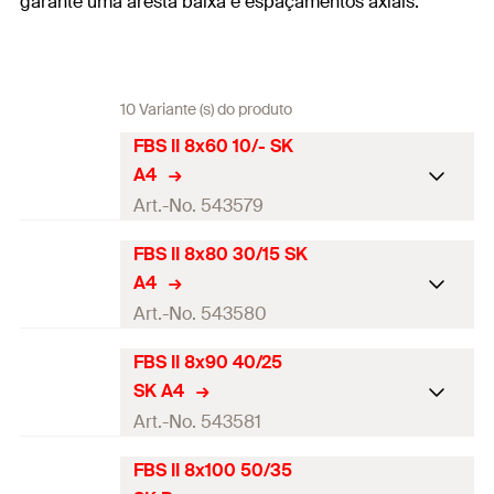
garante uma aresta baixa e espaçamentos axiais.
10 Variante (s) do produto
FBS II 8x60 10/- SK
A4
Art.-No. 543579
FBS II 8x80 30/15 SK
Certificação ETA
A4
Diâmetro do orifício de
Art.-No. 543580
8
perfuração
(
)
d
0
FBS II 8x90 40/25
Certificação ETA
Profundidade mínima do furo
SK A4
de perfuração para fixações
70
Diâmetro do orifício de
Art.-No. 543581
de encaixe
(
)
8
h
2
perfuração
(
)
d
0
FBS II 8x100 50/35
Profundidade de
Certificação ETA
Profundidade mínima do furo