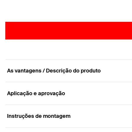
As vantagens / Descrição do produto
Aplicação e aprovação
As brocas para o martelo perfurador com mandri
Vantagens
Instruções de montagem
Aplicações