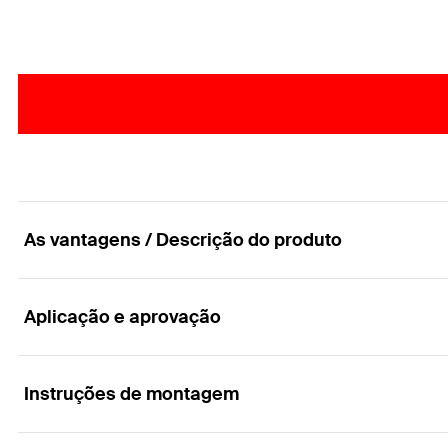
As vantagens / Descrição do produto
Aplicação e aprovação
A broca de dois gumes está a estabelecer novos
Vantagens
Instruções de montagem
Aplicações