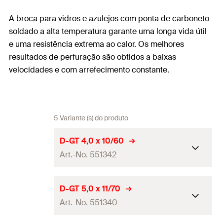
A broca para vidros e azulejos com ponta de carboneto
soldado a alta temperatura garante uma longa vida útil
e uma resistência extrema ao calor. Os melhores
resultados de perfuração são obtidos a baixas
velocidades e com arrefecimento constante.
5 Variante (s) do produto
D-GT 4,0 x 10/60
Art.-No. 551342
Diâmetro do orifício de
D-GT 5,0 x 11/70
4
perfuração
(
)
d
0
Art.-No. 551340
Comprimento total
(
)
60
l