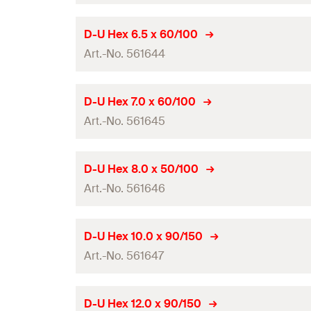
GTIN (EAN-Code)
Conteúdo
Comprimento total
(
)
l
Diâmetro do orifício de perfuração
(
)
d
D-U Hex 6.5 x 60/100
0
Quantidades
Embalagens
Art.-No. 561644
Comprimento útil
GTIN (EAN-Code)
Conteúdo
Comprimento total
(
)
l
Diâmetro do orifício de perfuração
(
)
d
D-U Hex 7.0 x 60/100
0
Quantidades
Embalagens
Art.-No. 561645
Comprimento útil
GTIN (EAN-Code)
Conteúdo
Comprimento total
(
)
l
Diâmetro do orifício de perfuração
(
)
d
D-U Hex 8.0 x 50/100
0
Quantidades
Embalagens
Art.-No. 561646
Comprimento útil
GTIN (EAN-Code)
Conteúdo
Comprimento total
(
)
l
Diâmetro do orifício de perfuração
(
)
d
D-U Hex 10.0 x 90/150
0
Quantidades
Embalagens
Art.-No. 561647
Comprimento útil
GTIN (EAN-Code)
Conteúdo
Comprimento total
(
)
l
Diâmetro do orifício de perfuração
(
)
d
D-U Hex 12.0 x 90/150
0