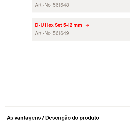
Quantidades
Embalagens
Art.-No. 561648
Comprimento útil
GTIN (EAN-Code)
Conteúdo
Comprimento total
(
)
l
Diâmetro do orifício de perfuração
(
)
d
D-U Hex Set 5-12 mm
0
Quantidades
Embalagens
Art.-No. 561649
Comprimento útil
GTIN (EAN-Code)
Conteúdo
Comprimento total
(
)
l
Diâmetro do orifício de perfuração
(
)
d
0
Quantidades
Embalagens
Comprimento útil
GTIN (EAN-Code)
Conteúdo
Comprimento total
(
)
l
Quantidades
Embalagens
GTIN (EAN-Code)
Conteúdo
Quantidades
As vantagens / Descrição do produto
GTIN (EAN-Code)