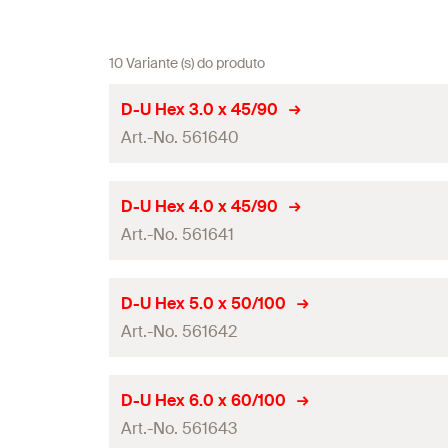
10 Variante (s) do produto
D-U Hex 3.0 x 45/90
Art.-No. 561640
Diâmetro do orifício de perfuração
(
)
d
D-U Hex 4.0 x 45/90
0
Art.-No. 561641
Comprimento útil
Comprimento total
(
)
l
Diâmetro do orifício de perfuração
(
)
d
D-U Hex 5.0 x 50/100
0
Embalagens
Art.-No. 561642
Comprimento útil
Conteúdo
Comprimento total
(
)
l
Diâmetro do orifício de perfuração
(
)
d
D-U Hex 6.0 x 60/100
0
Quantidades
Embalagens
Art.-No. 561643
Comprimento útil