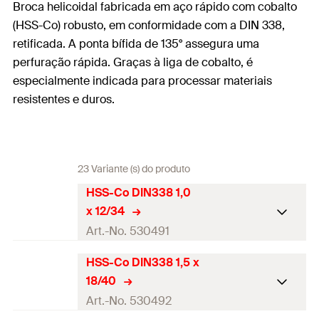
Broca helicoidal fabricada em aço rápido com cobalto
(HSS-Co) robusto, em conformidade com a DIN 338,
retificada. A ponta bífida de 135° assegura uma
perfuração rápida. Graças à liga de cobalto, é
especialmente indicada para processar materiais
resistentes e duros.
23 Variante (s) do produto
HSS-Co DIN338 1,0
x 12/34
Art.-No. 530491
HSS-Co DIN338 1,5 x
Diâmetro do orifício de
1
18/40
perfuração
(
)
d
0
Art.-No. 530492
Comprimento total
(
)
34
l