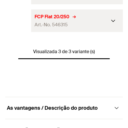
Quantidades
1
FCP Flat 20/250
Art.-No. 546315
GTIN (EAN-Code)
4048962328998
Quantidades
1
Visualizada 3 de 3 variante (s)
GTIN (EAN-Code)
4048962329001
As vantagens / Descrição do produto