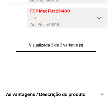
Art.-No. 546317
FCP Max Flat 25/400
Quantidades
1
GTIN (EAN-Code)
4048962329025
Art.-No. 546318
Quantidades
1
Visualizada 3 de 3 variante (s)
GTIN (EAN-Code)
4048962329032
As vantagens / Descrição do produto