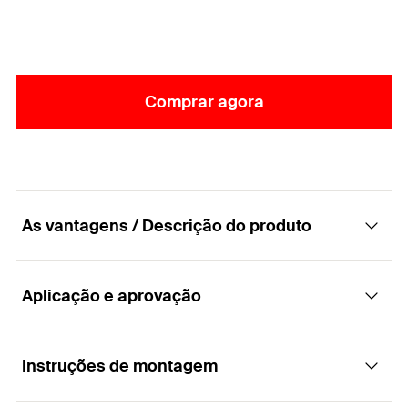
Comprar agora
As vantagens / Descrição do produto
Aplicação e aprovação
A porca com olhal para todas as fixações com
hastes roscadas
Instruções de montagem
Aplicações
Vantagens