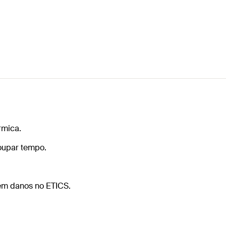
rmica.
poupar tempo.
em danos no ETICS.