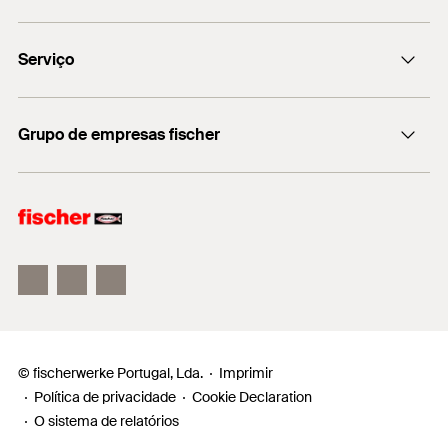
fischer DUO-Line
Serviço
Encontre o distribuidor mais próximo
Grupo de empresas fischer
Informação
fischer consulting
fischertechnik
© fischerwerke Portugal, Lda.
Imprimir
Política de privacidade
Cookie Declaration
O sistema de relatórios