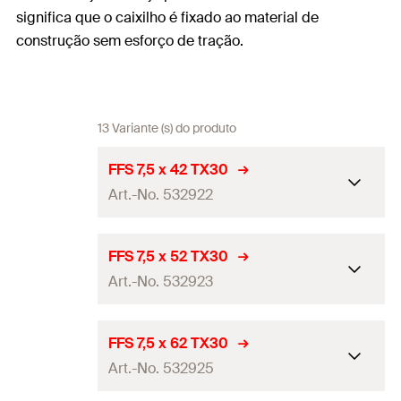
significa que o caixilho é fixado ao material de
construção sem esforço de tração.
13 Variante (s) do produto
FFS 7,5 x 42 TX30
Art.-No. 532922
Diâmetro
(
)
7,5
d
FFS 7,5 x 52 TX30
Art.-No. 532923
Condução
TX30
Diâmetro do orifício de
6
Diâmetro
(
)
7,5
d
FFS 7,5 x 62 TX30
perfuração
(
)
d
0
Art.-No. 532925
Condução
TX30
Diâmetro da cabeça-ø
(
)
11,5
d
h