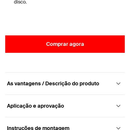
disco.
Comprar agora
As vantagens / Descrição do produto
Aplicação e aprovação
Disco para combinar com buchas de impacto
e fixações para fachadas, grampos metálicos
e fixações ETIC Termoz e Termofix
Instruções de montagem