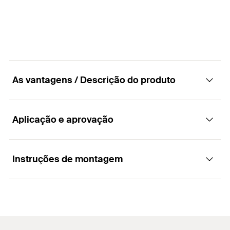
Quantidades
25
GTIN (EAN-Code)
4006209680667
As vantagens / Descrição do produto
Aplicação e aprovação
Vantagens
O soquete de clipe para canos flexível garante
Instruções de montagem
Aplicações
uma retenção segura para diversos diâmetros de
cabos e canos e reduz o número de produtos
necessários.
Para fixação de:
Funcionamento
O clipe para canos FC pode ser instalado com
Cabos eléctricos