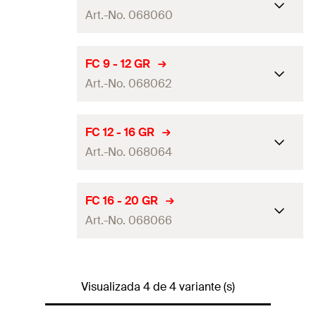
Art.-No. 068060
Gama de grampos
(
)
6 - 9
D
FC 9 - 12 GR
Art.-No. 068062
Embalagens
Caixa dobrável
Quantidades
100
Gama de grampos
(
)
9 - 12
D
FC 12 - 16 GR
GTIN (EAN-Code)
4006209680605
Art.-No. 068064
Embalagens
Caixa dobrável
Quantidades
100
Gama de grampos
(
)
12 - 16
D
FC 16 - 20 GR
GTIN (EAN-Code)
4006209680629
Art.-No. 068066
Embalagens
Caixa dobrável
Quantidades
50
Gama de grampos
(
)
16 - 20
D
GTIN (EAN-Code)
4006209680643
Visualizada 4 de 4 variante (s)
Embalagens
Caixa dobrável