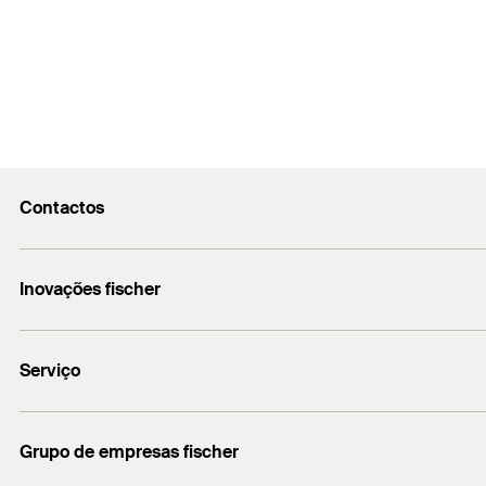
Contactos
fischerportugal.info@fischer.pt
Inovações fischer
+351 218 954 180
fischer DUO-Line
Serviço
Encontre o distribuidor mais próximo
Grupo de empresas fischer
Informação