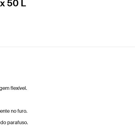
x 50 L
em flexível.
nte no furo.
 do parafuso.