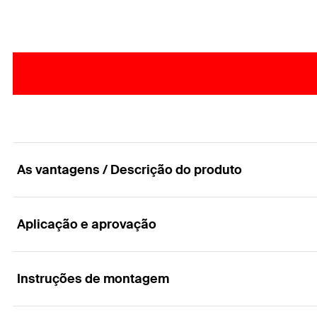
As vantagens / Descrição do produto
Aplicação e aprovação
O especialista em materiais de construção maciç
Vantagens
Instruções de montagem
Aplicações