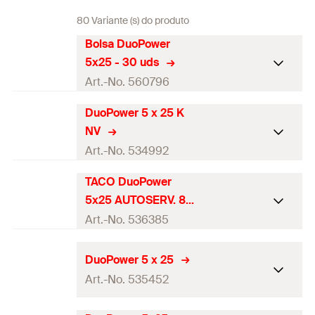
80 Variante (s) do produto
Bolsa DuoPower
5x25 - 30 uds
Art.-No. 560796
DuoPower 5 x 25 K
Diâmetro do orifício de
5
NV
perfuração
(
)
d
0
Art.-No. 534992
Profundidade mínima dos
35
furos
(
)
h
TACO DuoPower
1
Diâmetro do orifício de
5
5x25 AUTOSERV. 80
perfuração
(
)
d
Espessura mínima do painel
0
12,5
UDS
Art.-No. 536385
(
)
d
p
Profundidade mínima dos
35
furos
(
)
h
Comprimento da fixação
1
Diâmetro do orifício de
DuoPower 5 x 25
25
5
(
)
perfuração
l
(
)
d
Espessura mínima do painel
0
Art.-No. 535452
12,5
(
)
d
Penetração mínima dos
p
Profundidade mínima dos
29
35
parafusos
(
)