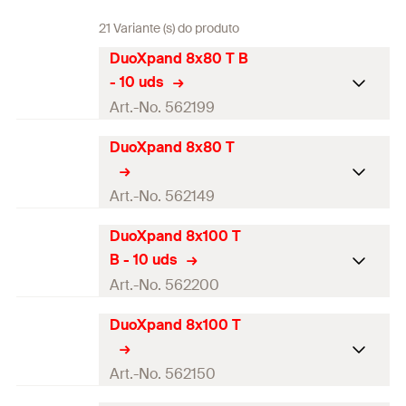
21 Variante (s) do produto
DuoXpand 8x80 T B
- 10 uds
Art.-No. 562199
DuoXpand 8x80 T
Certificação ETA
Diâmetro do orifício de
Art.-No. 562149
8
perfuração
(
)
d
0
DuoXpand 8x100 T
Certificação ETA
Profundidade mínima do furo
B - 10 uds
de perfuração para fixações
90
Diâmetro do orifício de
Art.-No. 562200
de encaixe
(
)
8
h
2
perfuração
(
)
d
0
DuoXpand 8x100 T
Comprimento utilizável à
Certificação ETA
Profundidade mínima do furo
profundidade da fixação
30
de perfuração para fixações
90
50mm
(
)
Diâmetro do orifício de
t
Art.-No. 562150
fix
de encaixe
(
)
8
h
2
perfuração
(
)
d
0