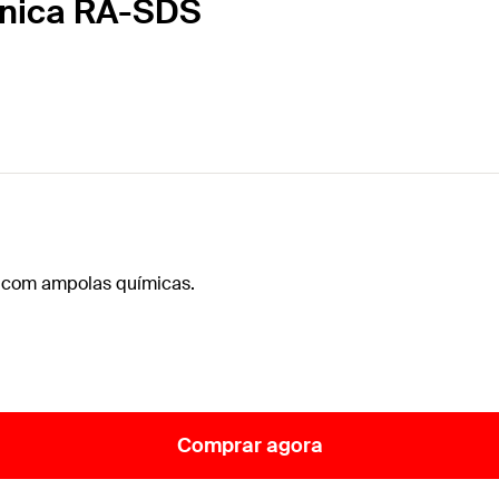
ânica RA-SDS
os com ampolas químicas.
Comprar agora