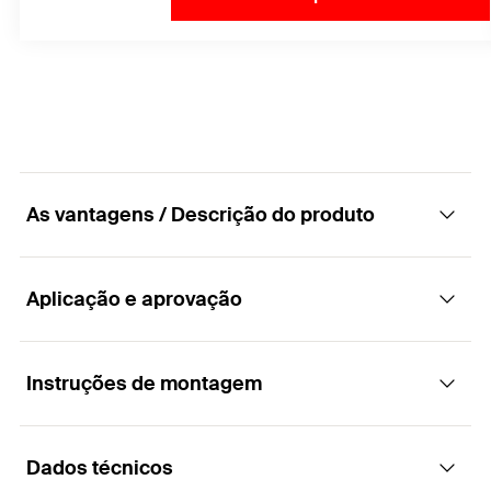
As vantagens / Descrição do produto
Aplicação e aprovação
A classe de desempenho entre as âncoras
dinâmicas
Instruções de montagem
Aplicações
Vantagens
Dados técnicos
Guindastes giratórios
Durante o processo de instalação, a argamassa
Funcionamento