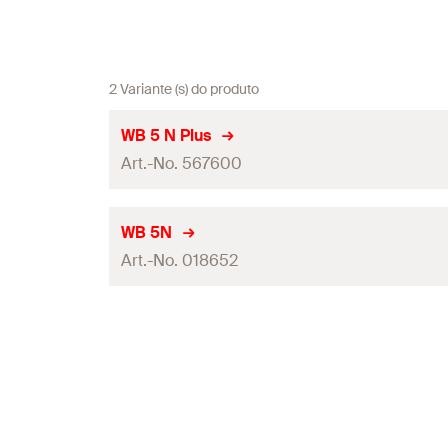
2 Variante (s) do produto
WB 5 N Plus
Art.-No. 567600
WB 5N
Art.-No. 018652
Conteúdo
2 x Bu
Conteúdo
Embalagens
Embalagens
Quantidades
Quantidades