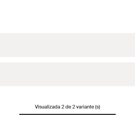
cha de expansão SX Plus 10 x 502 x Parafuso 7,0 x 60 zincad
inoxidáv
Visualizada 2 de 2 variante (s)