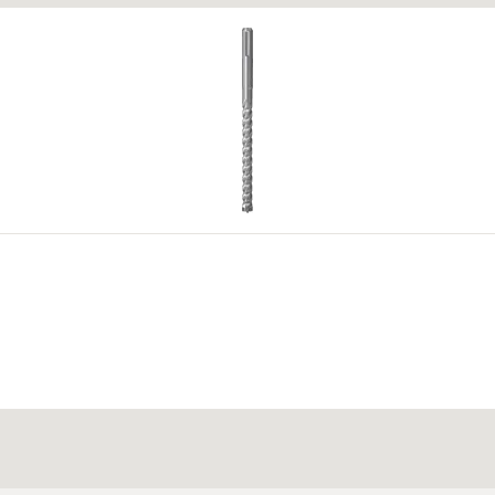
 fila de furos. Estes compensam quaisquer diferenças de altu
4
5
e construção nos documentos técnicos.