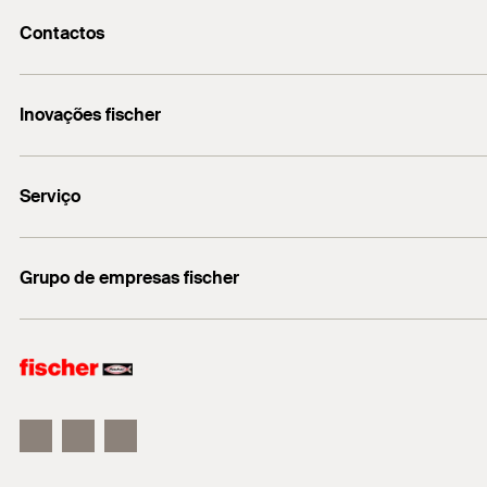
Contactos
fischerportugal.info@fischer.pt
Inovações fischer
+351 218 954 180
fischer DUO-Line
Serviço
Encontre o distribuidor mais próximo
Grupo de empresas fischer
Informação
fischer consulting
fischertechnik