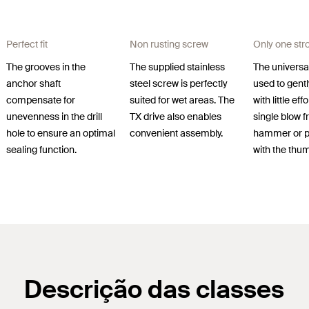
Perfect fit
Non rusting screw
Only one str
The grooves in the
The supplied stainless
The universa
anchor shaft
steel screw is perfectly
used to gently
compensate for
suited for wet areas. The
with little eff
unevenness in the drill
TX drive also enables
single blow 
hole to ensure an optimal
convenient assembly.
hammer or p
sealing function.
with the thu
Descrição das classes