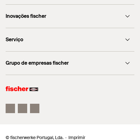
fischerportugal.info@fischer.pt
Inovações fischer
+351 218 954 180
fischer DUO-Line
Serviço
Encontre o distribuidor mais próximo
Grupo de empresas fischer
Informação
fischer consulting
fischertechnik
© fischerwerke Portugal, Lda.
Imprimir