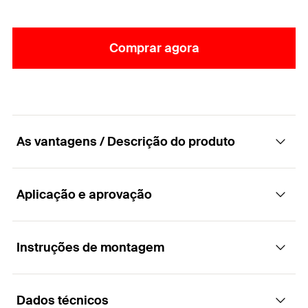
Comprar agora
As vantagens / Descrição do produto
Aplicação e aprovação
Parafuso para aglomerado com cabeça
escareada, encaixe estrela TX e rosca
parcial.
Instruções de montagem
Aplicações
Vantagens
Dados técnicos
Para utilização em construções de madeira