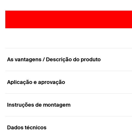
As vantagens / Descrição do produto
Aplicação e aprovação
Parafuso para aglomerado com cabeça flangeada, 
Vantagens
Instruções de montagem
Aplicações
Com cabeça flangeada para maior efeito de contraçã
Dados técnicos
Para utilização em construções de madeira estrutura