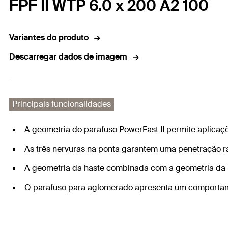
FPF II WTP 6.0 x 200 A2 100
Variantes do produto
Descarregar dados de imagem
Principais funcionalidades
A geometria do parafuso PowerFast II permite aplicaç
As três nervuras na ponta garantem uma penetração r
A geometria da haste combinada com a geometria da br
O parafuso para aglomerado apresenta um comportame