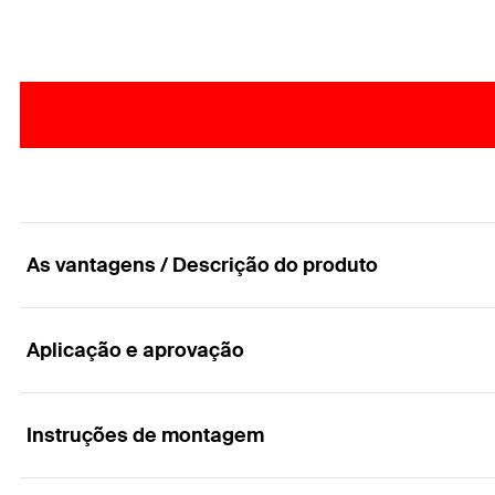
As vantagens / Descrição do produto
Aplicação e aprovação
O poderoso parafuso para madeira com cabeça h
Vantagens
Instruções de montagem
Aplicações