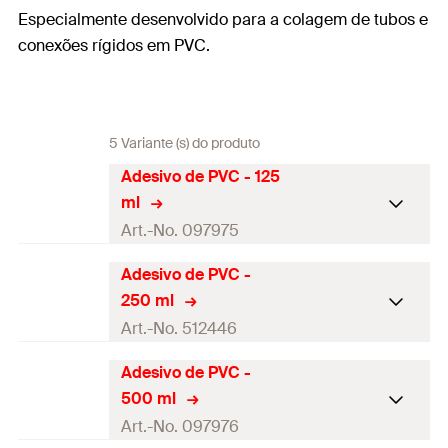
Especialmente desenvolvido para a colagem de tubos e
conexões rígidos em PVC.
5 Variante (s) do produto
Adesivo de PVC - 125
ml
Art.-No. 097975
Adesivo de PVC -
Conteúdo
125
250 ml
Cor
incolor
Art.-No. 512446
Idiomas no
Adesivo de PVC -
ES, PT
Conteúdo
250
cartucho
500 ml
Cor
incolor
Art.-No. 097976
1 x Tubo Adesivo de PVC -
Conteúdo