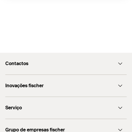
Contactos
fischerportugal.info@fischer.pt
Inovações fischer
+351 218 954 180
fischer DUO-Line
Serviço
Encontre o distribuidor mais próximo
Grupo de empresas fischer
Informação