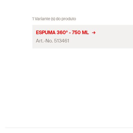
1 Variante (s) do produto
ESPUMA 360º - 750 ML
Art.-No. 513461
Conteúdo
Embalagens
Quantidades
GTIN (EAN-Code)