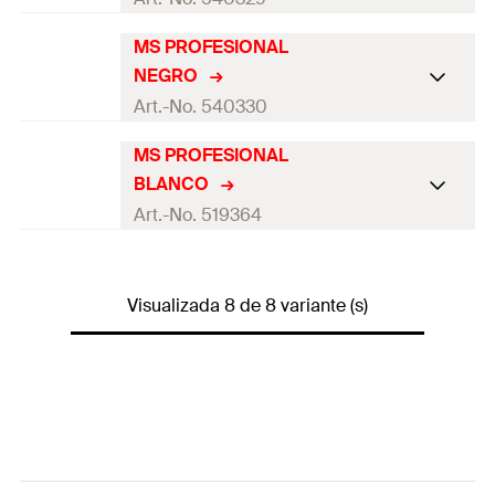
Code)
Quantidades
1
Conteúdo
—
MS PROFESIONAL
Conteúdo
—
GTIN (EAN-Code)
4048962262407
NEGRO
Embalagens
Cartucho
Cor
castanho
Art.-No. 540330
Quantidades
1
Conteúdo
—
MS PROFESIONAL
Conteúdo
—
GTIN (EAN-Code)
4048962278217
BLANCO
Embalagens
Cartucho
Cor
preto
Art.-No. 519364
Quantidades
1
Conteúdo
—
Conteúdo
—
GTIN (EAN-Code)
4048962278224
Embalagens
Cartucho
Visualizada 8 de 8 variante (s)
Cor
branco
Quantidades
1
Conteúdo
—
GTIN (EAN-Code)
4048962278231
Embalagens
Cartucho
Quantidades
1