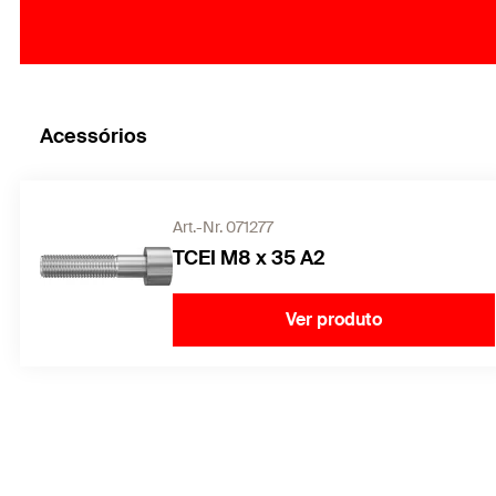
Acessórios
Art.-Nr. 071277
TCEI M8 x 35 A2
Ver produto