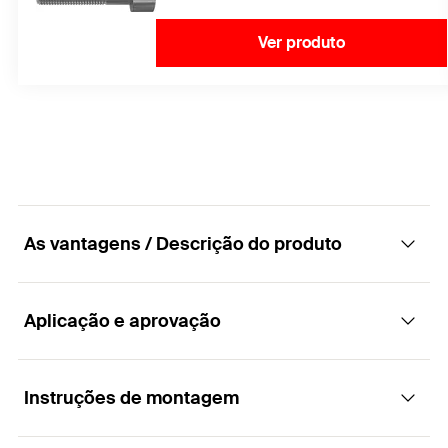
Ver produto
As vantagens / Descrição do produto
Aplicação e aprovação
Abraçadeira de extremidade não montada
para painéis fotovoltaicos de vidro sem
moldura.
Instruções de montagem
Aplicações