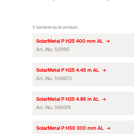
5 Variante (s) do produto
SolarMetal P H25 400 mm AL
Art.-No. 512195
Comprimento
SolarMetal P H25 4.45 m AL
Art.-No. 559873
Altura
(
)
H
EPDM pré-montado
Comprimento
SolarMetal P H25 4.85 m AL
Perfil secção transversal
Art.-No. 569374
Altura
(
)
H
Momento de inércia
(
)
l
y
EPDM pré-montado
Comprimento
SolarMetal P H50 300 mm AL
Momento de inércia
(
)
l
z