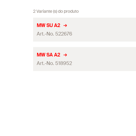
2 Variante (s) do produto
MW SU A2
Art.-No. 522676
Dimensões
(
)
a x b
MW SA A2
Art.-No. 518952
Espessura
(
)
S
Buraco-ø
(
)
D
Dimensões
(
)
a x b
Torque de instalação
Espessura
(
)
S
Peso
Buraco-ø
(
)
D
Quantidades
Torque de instalação
GTIN (EAN-Code)
Peso