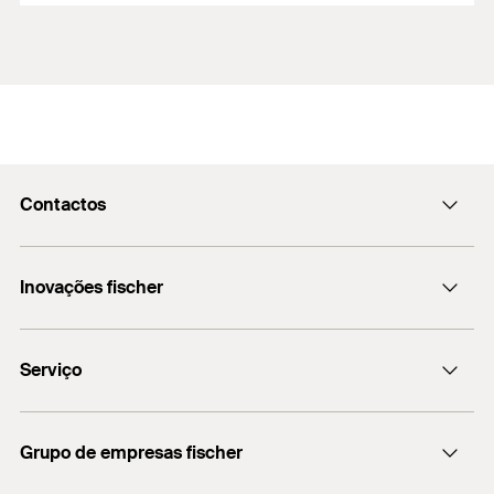
Contactos
fischerportugal.info@fischer.pt
Inovações fischer
+351 218 954 180
fischer DUO-Line
Serviço
Encontre o distribuidor mais próximo
Grupo de empresas fischer
Informação