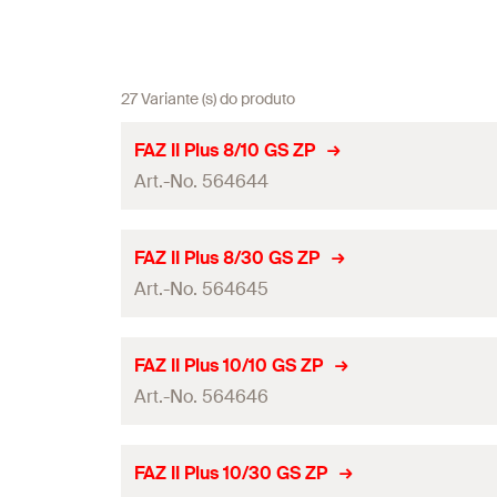
27 Variante (s) do produto
FAZ II Plus 8/10 GS ZP
Art.-No. 564644
Certificação ETA
FAZ II Plus 8/30 GS ZP
Art.-No. 564645
Aprovação Sísmica
Diâmetro do orifício de perfuração
(
)
d
0
Certificação ETA
FAZ II Plus 10/10 GS ZP
Profundidade mínima do furo de perfuração para fixaç
Art.-No. 564646
Aprovação Sísmica
Comprimento máximo útil hef,stand./hef,min.
(
)
t
fix
Diâmetro do orifício de perfuração
(
)
d
0
Certificação ETA
FAZ II Plus 10/30 GS ZP
Comprimento da ancoragem