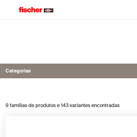
Home
Categorias
Instalação de tubos
9 famílias de produtos e 143 variantes encontradas
Instalação de vários cabos
Instalação de cabos individuais
Acessórios