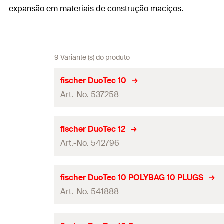
expansão em materiais de construção maciços.
9 Variante (s) do produto
fischer DuoTec 10
Art.-No. 537258
Diâmetro do orifício de perfuração
(
)
d
fischer DuoTec 12
0
Art.-No. 542796
Espessura mínima do painel
(
)
d
p
Espessura máxima do painel
(
)
d
p
Diâmetro do orifício de perfuração
(
)
d
fischer DuoTec 10 POLYBAG 10 PLUGS
0
Profundidade mínima da cavidade
(
)
Art.-No. 541888
a
Espessura mínima do painel
(
)
d
p
Diâmetro do parafuso
(
)
d
s
Espessura máxima do painel
(
)
d
p
Diâmetro do orifício de perfuração
(
)