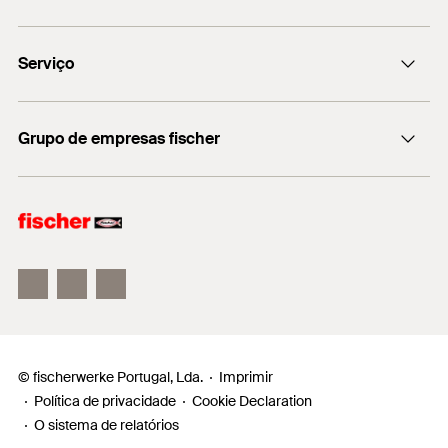
Quantidades
50
Qualidade: Segundo DIN 934, classe de
fischer DUO-Line
GTIN (EAN-Code)
4048962446012
resistência 8
Serviço
Encontre o distribuidor mais próximo
Grupo de empresas fischer
Informação
fischer consulting
fischertechnik
© fischerwerke Portugal, Lda.
Imprimir
Política de privacidade
Cookie Declaration
O sistema de relatórios