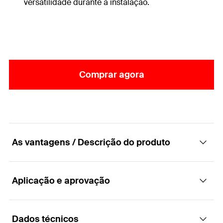
versatilidade durante a instalação.
Comprar agora
As vantagens / Descrição do produto
Aplicação e aprovação
O sistema de calhas de montagem completo e
universal para uma vasta gama de
aplicações.
Dados técnicos