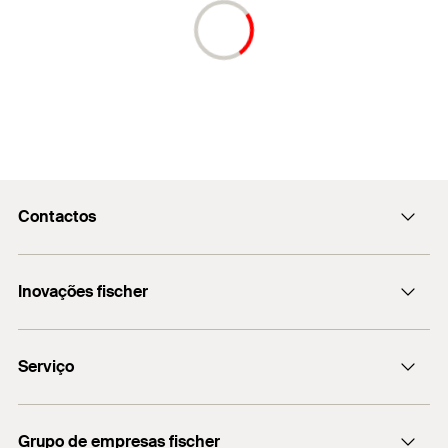
Contactos
fischerportugal.info@fischer.pt
Inovações fischer
+351 218 954 180
fischer DUO-Line
Serviço
Encontre o distribuidor mais próximo
Grupo de empresas fischer