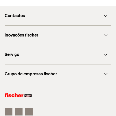
Contactos
fischerportugal.info@fischer.pt
Inovações fischer
+351 218 954 180
fischer DUO-Line
Serviço
Encontre o distribuidor mais próximo
Grupo de empresas fischer
Informação
fischer consulting
fischertechnik