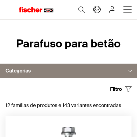
Home
Parafuso para betão
Categorias
Filtro
Parafuso para betão UltraCut FBS II 8-14
12 famílias de produtos e 143 variantes encontradas
Parafuso para betão UltraCut FBS II 6
Acessórios