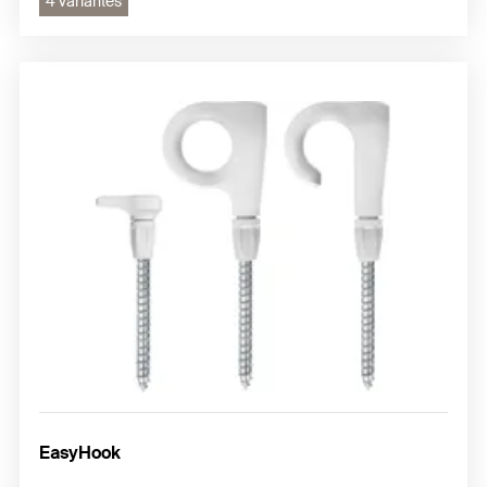
4 variantes
EasyHook