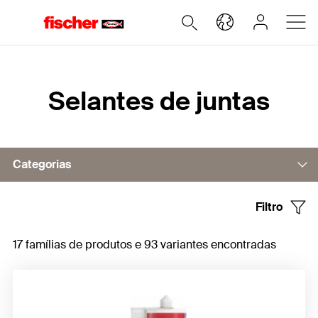
Home
Selantes de juntas
Categorias
Filtro
Silicone
17 famílias de produtos e 93 variantes encontradas
Adesivos híbridos
Selantes especiais