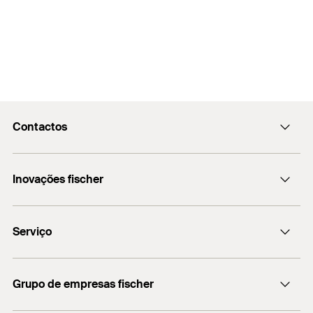
Contactos
fischerportugal.info@fischer.pt
Inovações fischer
+351 218 954 180
fischer DUO-Line
Serviço
Encontre o distribuidor mais próximo
Grupo de empresas fischer
Informação